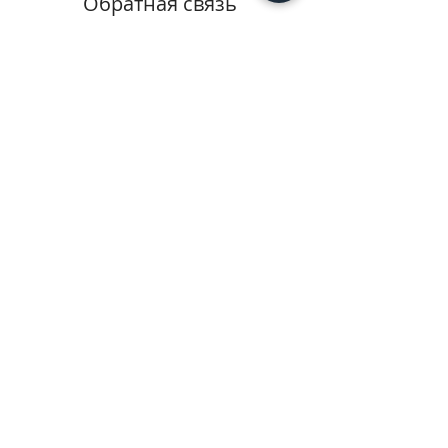
Обратная связь
У Вас возникли вопросы?
Задайте их здесь. Заполните
контактную форму и мы свяжемся с
Вами.