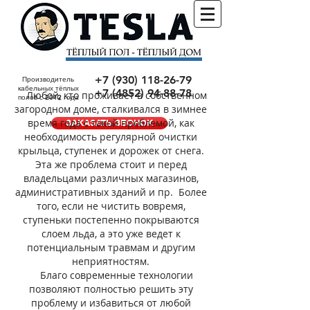
+7 (930) 118-26-79
Производитель
кабельных тёплых
+7 (4852) 94-88-78
Любой, кто проживает в собственном
полов с 2012 года
загородном доме, сталкивался в зимнее
время года с такой проблемой, как
ЗАКАЗАТЬ ЗВОНОК
необходимость регулярной очистки
крыльца, ступенек и дорожек от снега.
Эта же проблема стоит и перед
владельцами различных магазинов,
административных зданий и пр.
Более
того, если не чистить вовремя,
ступеньки постепенно покрываются
слоем льда, а это уже ведет к
потенциальным травмам и другим
неприятностям.
Благо современные технологии
позволяют полностью решить эту
проблему и избавиться от любой