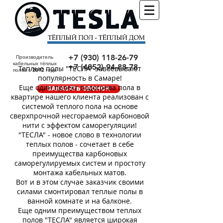
+7 (930) 118-26-79
Производитель
кабельных тёплых
+7 (4852) 94-88-78
Теплые полы "ТЕСЛА" завоевывают
полов с 2012 года
популярность в Самаре!
Еще один проект подогрева пола в
ЗАКАЗАТЬ ЗВОНОК
квартире нашего клиента реализован с
системой теплого пола на основе
сверхпрочной несгораемой карбоновой
нити с эффектом саморегуляции!
"ТЕСЛА" - новое слово в технологии
теплых полов - сочетает в себе
преимущества карбоновых
саморегулируемых систем и простоту
монтажа кабельных матов.
Вот и в этом случае заказчик своими
силами смонтировал теплые полы в
ванной комнате и на балконе.
Еще одним преимуществом теплых
полов "ТЕСЛА" является широкая